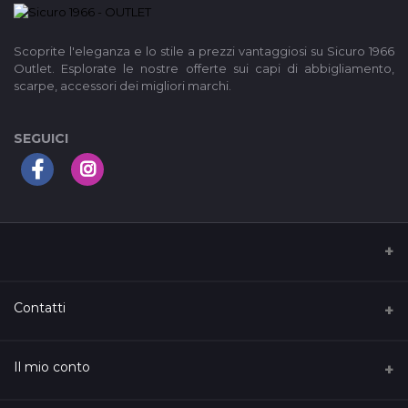
Scoprite l'eleganza e lo stile a prezzi vantaggiosi su Sicuro 1966
Outlet. Esplorate le nostre offerte sui capi di abbigliamento,
scarpe, accessori dei migliori marchi.
SEGUICI
I nostri Termini di servizio
Contatti
Privacy Policy
Indirizzo
Il mio conto
Support Policy
C.so Vittorio Emanuele, 126, Ferrandina, Italy
Raggiungi il ns. punto vendita