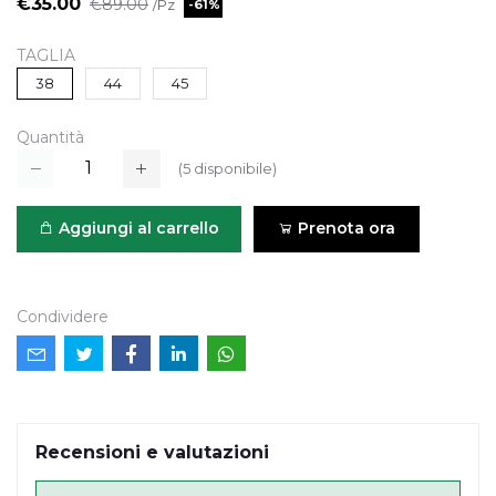
€35.00
€89.00
/Pz
-61%
TAGLIA
38
44
45
Quantità
(
5
disponibile)
Aggiungi al carrello
Prenota ora
Condividere
Recensioni e valutazioni