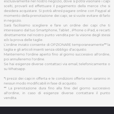
esclusivamente nel nostro negozio, dove si potrà visionare i capi
scelti, provarli ed effettuare il pagamento della merce che si
desidera acquistare. Si potrà altresì pagare online con Paypal al
momento della prenotazione dei capi, se si vuole evitare di farlo
in negozio.
Sarà facilissimo scegliere e fare un ordine dei capi che ti
interessano dal tuo Smartphone, Tablet , iPhone o iPad, e recarti
direttamente nel nostro punto vendita per la visione degli stessi
e/o la prova delle taglie.
L’ordine inviato consente di OPZIONARE temporaneamente** la
taglia e gli articoli inseriti senza obbligo d'acquisto.
Manterremo l'ordine aperto fino al giorno successivo all'ordine,
poi annulleremo l'ordine.
Se hai esigenze diverse contattaci via email, telefonicamente o
su Whatsapp.
*I prezzi dei capi in offerta e le condizioni offerte non saranno in
nessun modo modificabili in fase di acquisto.
** La prenotazione dura fino alla fine del giorno successivo
all'ordine, in caso di esigenze diverse contattare il punto
vendita.