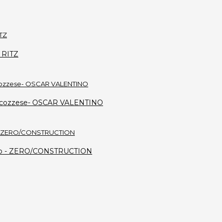
L RITZ
ro scozzese- OSCAR VALENTINO
 nero - ZERO/CONSTRUCTION