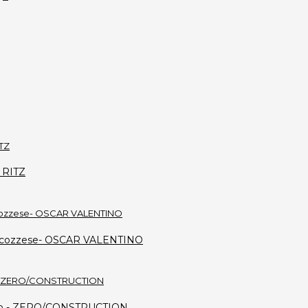
L RITZ
ro scozzese- OSCAR VALENTINO
 nero - ZERO/CONSTRUCTION