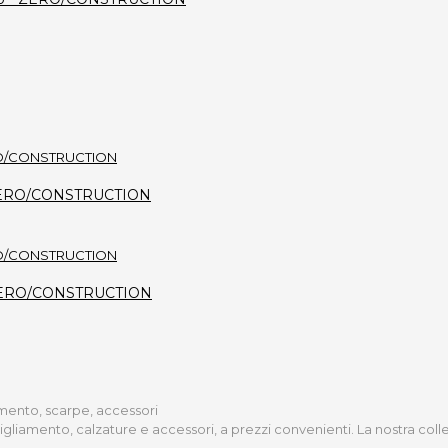
i - ZERO/CONSTRUCTION
a - ZERO/CONSTRUCTION
iamento, scarpe, accessori
bigliamento, calzature e accessori, a prezzi convenienti. La nostra col