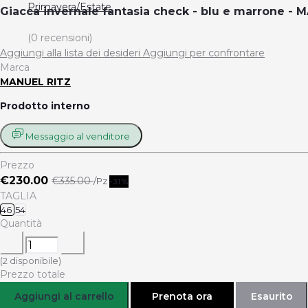
Primavera/Estate
Giacca invernale fantasia check - blu e marrone -
(0 recensioni)
Aggiungi alla lista dei desideri
Aggiungi per confrontare
Marca
MANUEL RITZ
Prodotto interno
Messaggio al venditore
Prezzo
€230.00
€335.00
/Pz
-31%
TAGLIA
46
54
Quantità
(
2
disponibile)
Prezzo totale
Aggiungi al carrello
Prenota ora
Esaurito