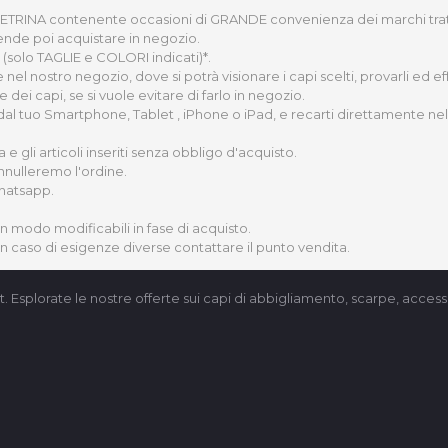
 VETRINA contenente occasioni di GRANDE convenienza dei marchi trattati 
ende poi acquistare in negozio.
(solo TAGLIE e COLORI indicati)*.
nel nostro negozio, dove si potrà visionare i capi scelti, provarli ed 
ei capi, se si vuole evitare di farlo in negozio.
 dal tuo Smartphone, Tablet , iPhone o iPad, e recarti direttamente nel 
gli articoli inseriti senza obbligo d'acquisto.
nnulleremo l'ordine.
Whatsapp.
un modo modificabili in fase di acquisto.
 in caso di esigenze diverse contattare il punto vendita.
t. Esplorate le nostre offerte sui capi di abbigliamento, scarpe, accesso