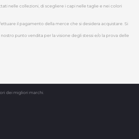
nelle collezioni, di scegliere i capi nelle taglie e nei colori
effettuare il pagamento della merce che si desidera acquistare. Si
nostro punto vendita per la visione degli stessi e/o la prova delle
ri dei migliori marchi.