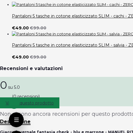
Pantaloni 5 tasche in cotone elasticizzato SLIM - cach
€49.00
€99.00
Pantaloni 5 tasche in cotone elasticizzato SLIM - salvi
€49.00
€99.00
Recensioni e valutazioni
0
su 5.0
(0 recensioni)
Valuta questo prodotto
Non ci sono ancora recensioni per questo prodotto
Descrizione
Giacca invernale fantasia check - blu e marrone - MANUEL RI