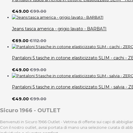
€49.00
€99.00
Jeans tasca america - grigio lavato - BARBATI
€69.00
€112.00
Pantaloni 5 tasche in cotone elasticizzato SLIM - cach
€49.00
€99.00
Pantaloni 5 tasche in cotone elasticizzato SLIM - salvi
€49.00
€99.00
Sicuro 1966 - OUTLET
Benvenuti in Sicuro 1966 Outlet - Vetrina di offerte sui capi di abbigl
Con il nostro outlet, avrai portata di mano una selezione curata di ab
individuale e al vostro comfort.