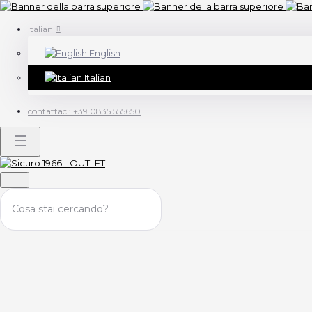
Italian
English
Italian
contattaci:
+39 0835 555650