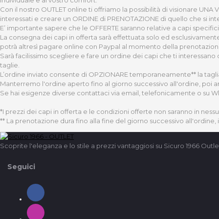
Con il nostro OUTLET online ti offriamo la possibilità di visionare UNA
interessati e creare un ORDINE di PRENOTAZIONE di quello che si int
E’ importante sapere che le OFFERTE saranno relative a capi specifici 
La consegna dei capi in offerta sarà effettuata solo ed esclusivamente 
potrà altresì pagare online con Paypal al momento della prenotazione d
Sarà facilissimo scegliere e fare un ordine dei capi che ti interessano
taglie.
L’ordine inviato consente di OPZIONARE temporaneamente** la taglia e 
Manterremo l'ordine aperto fino al giorno successivo all'ordine, poi a
Se hai esigenze diverse contattaci via email, telefonicamente o su 
*I prezzi dei capi in offerta e le condizioni offerte non saranno in ness
** La prenotazione dura fino alla fine del giorno successivo all'ordine,
Scoprite l'eleganza e lo stile a prezzi vantaggiosi su Sicuro 1966 Outle
Seguici