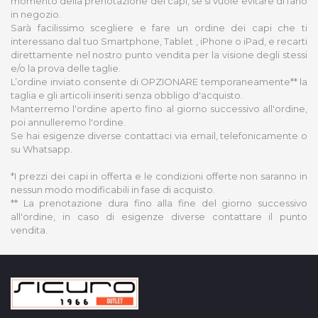
momento della prenotazione dei capi, se si vuole evitare di farlo
in negozio.
Sarà facilissimo scegliere e fare un ordine dei capi che ti
interessano dal tuo Smartphone, Tablet , iPhone o iPad, e recarti
direttamente nel nostro punto vendita per la visione degli stessi
e/o la prova delle taglie.
L’ordine inviato consente di OPZIONARE temporaneamente** la
taglia e gli articoli inseriti senza obbligo d'acquisto.
Manterremo l'ordine aperto fino al giorno successivo all'ordine,
poi annulleremo l'ordine.
Se hai esigenze diverse contattaci via email, telefonicamente o
su Whatsapp.
*I prezzi dei capi in offerta e le condizioni offerte non saranno in
nessun modo modificabili in fase di acquisto.
** La prenotazione dura fino alla fine del giorno successivo
all'ordine, in caso di esigenze diverse contattare il punto
vendita.