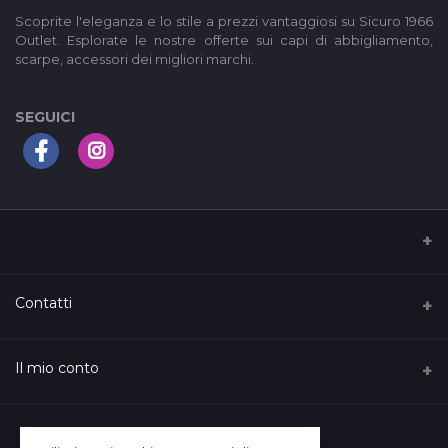
Scoprite l'eleganza e lo stile a prezzi vantaggiosi su Sicuro 1966
Outlet. Esplorate le nostre offerte sui capi di abbigliamento,
scarpe, accessori dei migliori marchi.
SEGUICI
I nostri Termini di servizio
Contatti
Privacy Policy
Indirizzo
Il mio conto
Support Policy
C.so Vittorio Emanuele, 126, Ferrandina, Italy
Raggiungi il ns. punto vendita
Login
Telefono