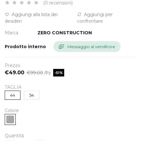
(0 recensioni)
Aggiungi alla lista dei
Aggiungi per
desideri
confrontare
Marca
ZERO CONSTRUCTION
Prodotto interno
Messaggio al venditore
Prezzo
€49.00
€99.00
/Pz
-51%
TAGLIA
44
54
Colore
Quantità