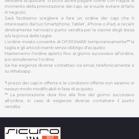
desidera acquistare. Si potrà altresì pagare online con Paypal al
momento della prenotazione dei capi, se si vuole evitare di farlo
in negozio.
Sarà facilissimo scegliere e fare un ordine dei capi che ti
interessano dal tuo Smartphone, Tablet , iPhone o iPad, e recarti
direttamente nel nostro punto vendita per la visione degli stessi
e/o la prova delle taglie.
L’ordine inviato consente di OPZIONARE temporaneamente** la
taglia e gli articoli inseriti senza obbligo d'acquisto.
Manterremo l'ordine aperto fino al giorno successivo all'ordine,
poi annulleremo l'ordine.
Se hai esigenze diverse contattaci via email, telefonicamente o
su Whatsapp.
*I prezzi dei capi in offerta e le condizioni offerte non saranno in
nessun modo modificabili in fase di acquisto.
** La prenotazione dura fino alla fine del giorno successivo
all'ordine, in caso di esigenze diverse contattare il punto
vendita.