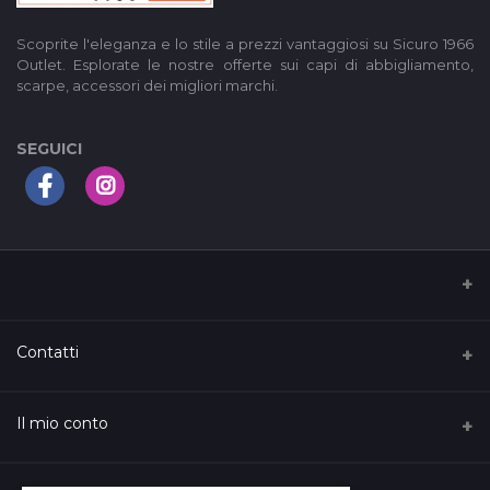
Scoprite l'eleganza e lo stile a prezzi vantaggiosi su Sicuro 1966
Outlet. Esplorate le nostre offerte sui capi di abbigliamento,
scarpe, accessori dei migliori marchi.
SEGUICI
I nostri Termini di servizio
Contatti
Privacy Policy
Indirizzo
Il mio conto
Support Policy
C.so Vittorio Emanuele, 126, Ferrandina, Italy
Raggiungi il ns. punto vendita
Login